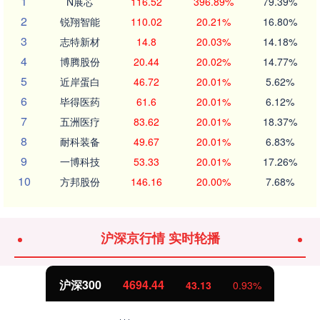
1
N展芯
116.52
396.89%
79.39%
2
锐翔智能
110.02
20.21%
16.80%
3
志特新材
14.8
20.03%
14.18%
4
博腾股份
20.44
20.02%
14.77%
5
近岸蛋白
46.72
20.01%
5.62%
6
毕得医药
61.6
20.01%
6.12%
7
五洲医疗
83.62
20.01%
18.37%
8
耐科装备
49.67
20.01%
6.83%
9
一博科技
53.33
20.01%
17.26%
10
方邦股份
146.16
20.00%
7.68%
沪深京行情 实时轮播
北证50
1134.24
0.93%
11.37
1