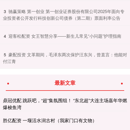
​驰赢策略 第一创业 第一创业证券股份有限公司2025年面向专
3
业投资者公开发行科技创新公司债券（第二期）票面利率公告
​迎客松配资 女王智慧分享——新生儿常见“小问题”护理指南
4
​豪配投资 文革期间，毛泽东两次保护汪东兴，曾直言：他能对
5
付江青
最新文章
鼎冠优配 跳跃吧，“超”集氛围组！ “东北超”大连主场嘉年华燃
爆梭鱼湾
胜亿配资 一堰活水润古村（我家门口有文物）