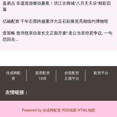
盈易点 非遗巡游燃动夏夜！洪江古商城“八月天天乐”精彩启
幕
亿融配资 千年石窟跨越重洋大足石刻展览亮相纽约博物馆
壹策略 曾沛慈亲自发长文正面开麦! 老公当音控惹争议, 一句
怼回去...
佳成网配
股票配资
炒股配资
配资平台
资
10倍
正规平台
友情链接：
Powered by
佳成网配资
RSS地图
HTML地图