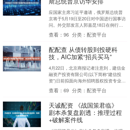
斯总统普京访华安排
应国家主席习近平邀请，俄罗斯总统普
京将于5月19日至20日对中国进行国事访
问。外交部发言人郭嘉昆18日在例行记
者会上介绍了普京此访安排和中方期
查看：
96
分类：
配资平台
待。 “这将是普京....
配配查 从债转股到投硬科
技，AIC加紧“招兵买马”
4月22日，北京商报记者注意到，建信金
融资产投资有限公司(以下简称“建信投
资”)日前拟面向海外招聘股权投资专业人
才，要求应聘者须具备博士学历、三年
查看：
69
分类：
配资平台
以上海外经验等....
天诚配资 《战国策君临》
剧本杀复盘剧透：推理过程
+破解案件线