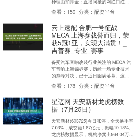
种理由扣押金；直播间抢的网红口红，
涂上嘴烂了三天；网上说句话，被键盘
查看：
156
分类：
配资平台
侠围攻……你气得想骂人，最....
云上速配 合肥一号征战
MECA 上海赛载誉而归，荣
获5冠1亚，实现大满贯！_
吉普赛_专业_赛事
备受汽车音响改装行业关注的 MECA 汽
车音响上海锦标赛，历经一场专业技术
的巅峰对决，已于近日圆满落幕。这场
汇聚华东地区顶尖改装店家与资深发烧
查看：
178
分类：
配资平台
友的盛会，不仅上演....
星迈网 天安新材龙虎榜数
据（7月25日）
天安新材(603725)今日涨停，全天换手率
7.03%，成交额1.87亿元，振幅10.18%。
龙虎榜数据显示，机构净卖出964.04万