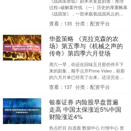
《战国策君临》剧本杀复盘剧透：推理
过程+破解案件线 （一）历史的厚重帷幕
《战国策》，一部承载着战国风云的经
典史籍，宛如一幅波澜壮阔的历史画
查看：
135
分类：
配资平台
卷，徐徐展开便让人沉....
华盈策略 《克拉克森的农
场》第五季与《机械之声的
传奇》第四季六月登场
周六一早，你还在回味五月那些停不下
来的剧集，顺手点开Prime Video，崭新
的六月片单已经亮了出来。还没完全从
《黑袍纠察队》大结局那次血袋爆破的
查看：
137
分类：
配资平台
视觉冲击里缓....
银泰证券 内险股早盘普遍
走高 中国太保涨近5%中国
财险涨近4%
热点栏目 自选股 数据中心 行情中心 资