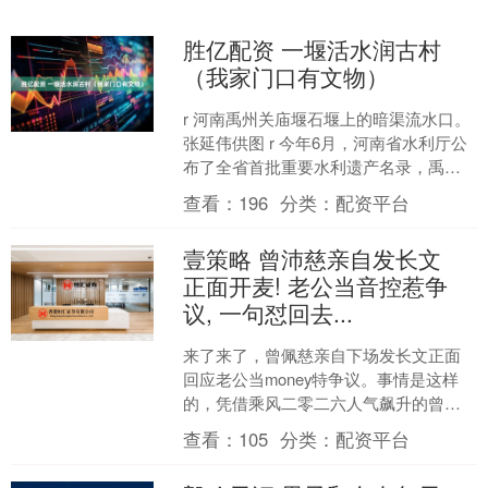
胜亿配资 一堰活水润古村
（我家门口有文物）
r 河南禹州关庙堰石堰上的暗渠流水口。
张延伟供图 r 今年6月，河南省水利厅公
布了全省首批重要水利遗产名录，禹州
市磨街乡的关庙堰名列其中。 r 关庙村地
查看：
196
分类：
配资平台
理位置....
壹策略 曾沛慈亲自发长文
正面开麦! 老公当音控惹争
议, 一句怼回去...
来了来了，曾佩慈亲自下场发长文正面
回应老公当money特争议。事情是这样
的，凭借乘风二零二六人气飙升的曾佩
慈最近被部分网友质疑公司不分，原因
查看：
105
分类：
配资平台
是她老公孙立恒频繁出....