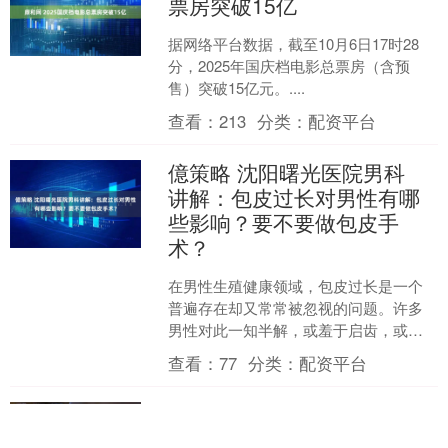
票房突破15亿
据网络平台数据，截至10月6日17时28
分，2025年国庆档电影总票房（含预
售）突破15亿元。....
查看：
213
分类：
配资平台
億策略 沈阳曙光医院男科
讲解：包皮过长对男性有哪
些影响？要不要做包皮手
术？
在男性生殖健康领域，包皮过长是一个
普遍存在却又常常被忽视的问题。许多
男性对此一知半解，或羞于启齿，或认
为无伤大雅，最终可能让小问题演变成
查看：
77
分类：
配资平台
大麻烦。沈阳曙光医院男科....
云资管 丁丁早上总是“抬不
起头”是怎么回事？