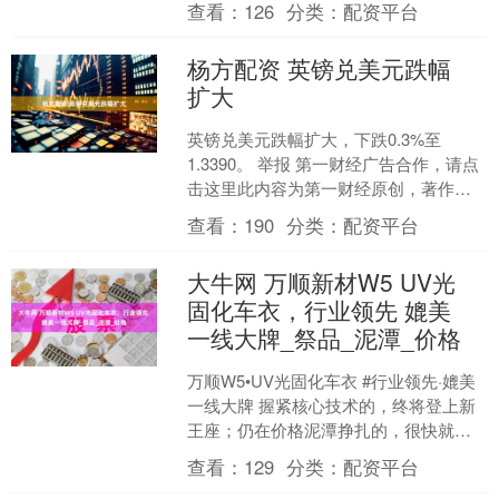
查看：
126
分类：
配资平台
和一岁以内....
杨方配资 英镑兑美元跌幅
扩大
英镑兑美元跌幅扩大，下跌0.3%至
1.3390。 举报 第一财经广告合作，请点
击这里此内容为第一财经原创，著作权
归第一财经所有。未经第一财经书面授
查看：
190
分类：
配资平台
权，不得以任何....
大牛网 万顺新材W5 UV光
固化车衣，行业领先 媲美
一线大牌_祭品_泥潭_价格
万顺W5•UV光固化车衣 #行业领先·媲美
一线大牌 握紧核心技术的，终将登上新
王座；仍在价格泥潭挣扎的，很快就会
成为时代祭品！ #光固化车衣膜#万顺W5
查看：
129
分类：
配资平台
车衣#万....