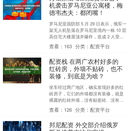
机袭击罗马尼亚公寓楼，梅
德韦杰夫：都闭嘴！
罗马尼亚国防部 5 月 29 日表示，俄军一
架无人机坠落在罗马尼亚境内一栋 10 层
高住宅大楼屋顶并爆炸，造成 2 人受
伤。 俄罗斯联邦安全会议副主席梅德韦
查看：
163
分类：
配资平台
杰夫....
配资栈 在两广农村好多的
红砖房，外墙不贴砖，也不
装修，到底是为啥？
坐车经过两广地区，确实发现好多的红
砖房子，它们的外墙都没有装修，就是
裸露的红砖外墙，没有贴瓷砖、没有刷
外墙漆，连基础的粉刷都没有，看上去
查看：
126
分类：
配资平台
简陋又朴素。 可是却有很....
邦尼配资 外交部介绍俄罗