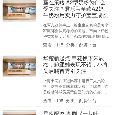
赢在策略 A2型奶粉为什么
受关注？君乐宝至臻A2奶
牛奶粉用实力守护宝宝成长
在育儿这件事上，给宝宝选奶粉是每个
家庭都会认真考虑的问题。市面上奶粉
种类繁多，近几年A2型奶粉因独得优
势，受到不少家长的关注。其中，君乐
查看：
115
分类：
配资平台
宝至臻A2奶牛奶粉是口碑....
华楚新起点 申花换下朱辰
杰，鲍亚雄表现不错，小将
吴启鹏首秀引关注
上海申花在亚冠比赛中进行了人员轮
换，这并不意味着球队放弃了比赛，而
是给替补球员展示自己能力的机会。主
教练斯卢茨基在上一场比赛的3-3战平让
查看：
198
分类：
配资平台
他倍感压力。但特谢拉精....
星速配资 湖剧《一片叶