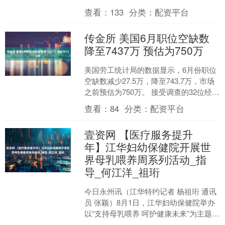
元，营业部席位合计净买入2....
查看：
133
分类：
配资平台
传金所 美国6月职位空缺数
降至7437万 预估为750万
美国劳工统计局的数据显示，6月份职位
空缺数减少27.5万，降至743.7万，市场
之前预估为750万。 接受调查的32位经济
学家的预测区间为725万至780万。 ....
查看：
84
分类：
配资平台
壹资网 【医疗服务提升
年】江华妇幼保健院开展世
界母乳喂养周系列活动_指
导_何江洋_祖珩
今日永州讯（江华特约记者 杨祖珩 通讯
员 张颖）8月1日，江华妇幼保健院举办
以“支持母乳喂养 呵护健康未来”为主题的
世界母乳喂养周活动。吸引众多准爸妈