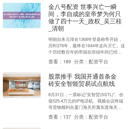
金八号配资 世事兴亡一瞬
间，李自成的皇帝梦为何只
做了四十一天_政权_吴三桂
_清朝
明朝自朱元璋在1368年登基称帝开始，
历时276年，最终在1644年走向灭亡。这
个历经数百年的帝国在崇祯年间已经进
入了病入膏肓的状态。朝内，东林党的
查看：
189
分类：
配资平台
激烈争斗使得....
股票推手 我国开通首条金
砖安全智能贸易试点航线
8月31日，一票标记“安智贸(SSTL)”、价
值525.4万元的IP电话机、视频会议终端
等货物顺利在厦门海关所属东渡海关办
结通关手续，搭乘“海洋网联东京”轮前
查看：
137
分类：
配资平台
往....