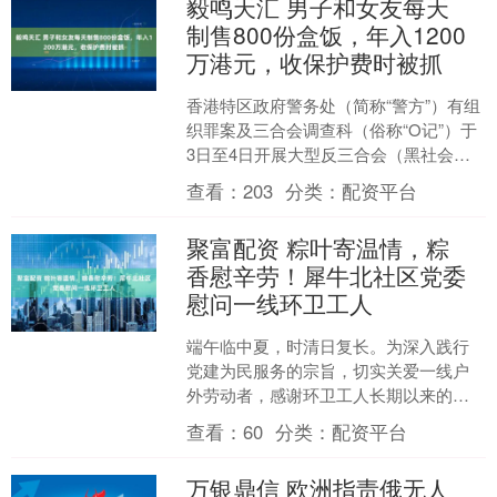
毅鸣天汇 男子和女友每天
制售800份盒饭，年入1200
万港元，收保护费时被抓
香港特区政府警务处（简称“警方”）有组
织罪案及三合会调查科（俗称“O记”）于
3日至4日开展大型反三合会（黑社会）
拘捕行动，成功打击一个活跃于九龙区
查看：
203
分类：
配资平台
的黑社会团伙，....
聚富配资 粽叶寄温情，粽
香慰辛劳！犀牛北社区党委
慰问一线环卫工人
端午临中夏，时清日复长。为深入践行
党建为民服务的宗旨，切实关爱一线户
外劳动者，感谢环卫工人长期以来的默
默奉献，近日，广州市越秀区黄花岗街
查看：
60
分类：
配资平台
犀牛北社区党委组织开展“....
万银鼎信 欧洲指责俄无人