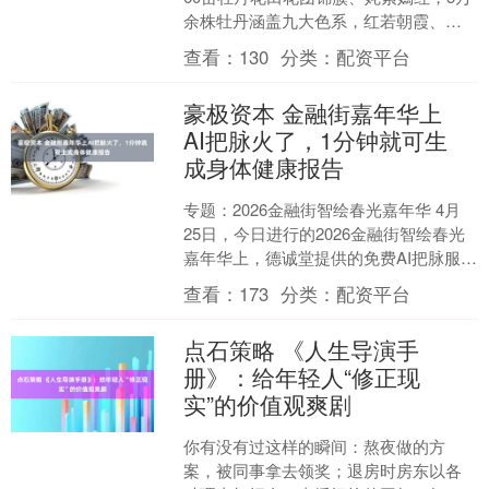
余株牡丹涵盖九大色系，红若朝霞、粉
似云霓、白如初雪、紫若烟岚，层层叠
查看：
130
分类：
配资平台
叠，呈现九色同春的美....
豪极资本 金融街嘉年华上
AI把脉火了，1分钟就可生
成身体健康报告
专题：2026金融街智绘春光嘉年华 4月
25日，今日进行的2026金融街智绘春光
嘉年华上，德诚堂提供的免费AI把脉服务
引发现场观众争相体验。 据介绍，现场
查看：
173
分类：
配资平台
观众将....
点石策略 《人生导演手
册》：给年轻人“修正现
实”的价值观爽剧
你有没有过这样的瞬间：熬夜做的方
案，被同事拿去领奖；退房时房东以各