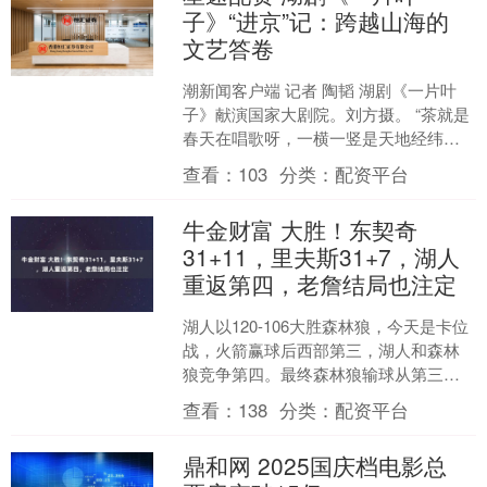
子》“进京”记：跨越山海的
文艺答卷
潮新闻客户端 记者 陶韬 湖剧《一片叶
子》献演国家大剧院。刘方摄。 “茶就是
春天在唱歌呀，一横一竖是天地经纬，
一撇一捺是人立茶山。”湖州山水间孕育
查看：
103
分类：
配资平台
的“绿叶”，这....
牛金财富 大胜！东契奇
31+11，里夫斯31+7，湖人
重返第四，老詹结局也注定
湖人以120-106大胜森林狼，今天是卡位
战，火箭赢球后西部第三，湖人和森林
狼竞争第四。最终森林狼输球从第三掉
到第五，让湖人重返西部第四的位置，
查看：
138
分类：
配资平台
更为重要的是，它....
鼎和网 2025国庆档电影总