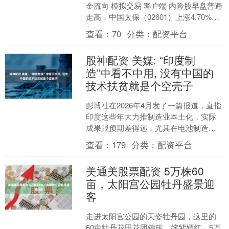
金流向 模拟交易 客户端 内险股早盘普遍
走高，中国太保（02601）上涨4.70%，
报28.95港元；中国财险（0232....
查看：
70
分类：
配资平台
股神配资 美媒: “印度制
造”中看不中用, 没有中国的
技术扶贫就是个空壳子
彭博社在2026年4月发了一篇报道，直指
印度这些年大力推制造业本土化，实际
成果跟预期差得远，尤其在电池制造
上，离不开中国供应链支持就很难真正
查看：
179
分类：
配资平台
立起来。 这篇报道没....
美通美股票配资 5万株60
亩，太阳宫公园牡丹盛景迎
客
走进太阳宫公园的天姿牡丹园，这里的
60亩牡丹花田花团锦簇、姹紫嫣红，5万