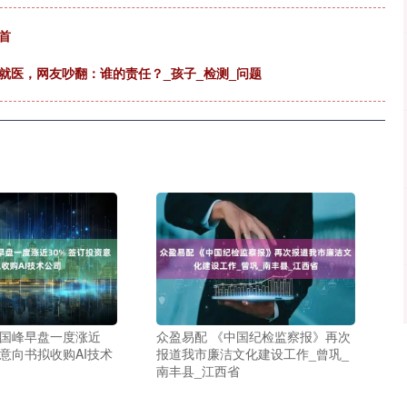
首
夜就医，网友吵翻：谁的责任？_孩子_检测_问题
点国峰早盘一度涨近
众盈易配 《中国纪检监察报》再次
资意向书拟收购AI技术
报道我市廉洁文化建设工作_曾巩_
南丰县_江西省