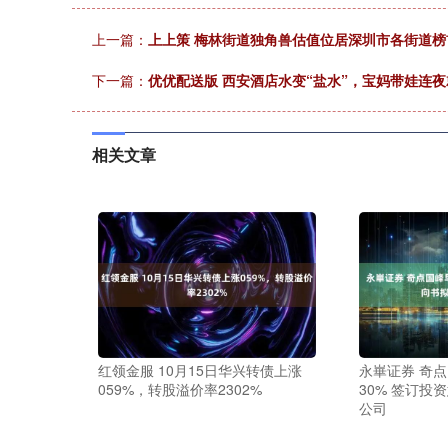
上一篇：
上上策 梅林街道独角兽估值位居深圳市各街道榜
下一篇：
优优配送版 西安酒店水变“盐水”，宝妈带娃连
相关文章
红领金服 10月15日华兴转债上涨
永崋证券 奇
059%，转股溢价率2302%
30% 签订投
公司