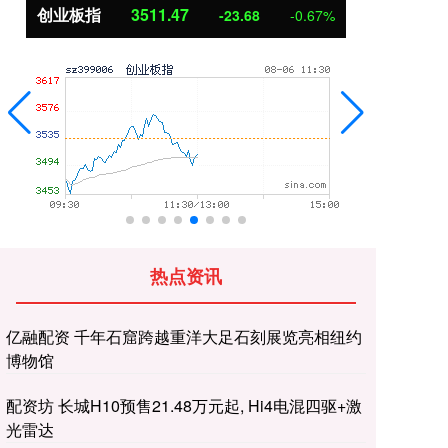
创业板指
3511.47
基
-23.68
-0.67%
热点资讯
亿融配资 千年石窟跨越重洋大足石刻展览亮相纽约
博物馆
配资坊 长城H10预售21.48万元起, Hi4电混四驱+激
光雷达