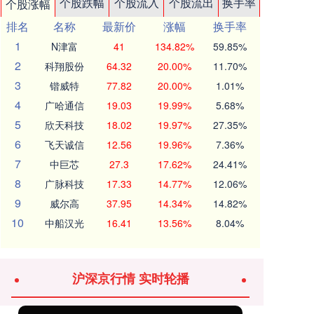
个股跌幅
个股流入
个股流出
换手率
个股涨幅
排名
名称
最新价
涨幅
换手率
1
N津富
41
134.82%
59.85%
2
科翔股份
64.32
20.00%
11.70%
3
锴威特
77.82
20.00%
1.01%
4
广哈通信
19.03
19.99%
5.68%
5
欣天科技
18.02
19.97%
27.35%
6
飞天诚信
12.56
19.96%
7.36%
7
中巨芯
27.3
17.62%
24.41%
8
广脉科技
17.33
14.77%
12.06%
9
威尔高
37.95
14.34%
14.82%
10
中船汉光
16.41
13.56%
8.04%
沪深京行情 实时轮播