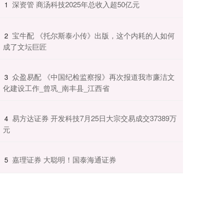
​深资管 商汤科技2025年总收入超50亿元
1
​宝牛配 《托尔斯泰小传》出版，这个内耗的人如何
2
成了文坛巨匠
​众盈易配 《中国纪检监察报》再次报道我市廉洁文
3
化建设工作_曾巩_南丰县_江西省
​易方达证券 开发科技7月25日大宗交易成交37389万
4
元
​嘉理证券 大聪明！国泰海通证券
5