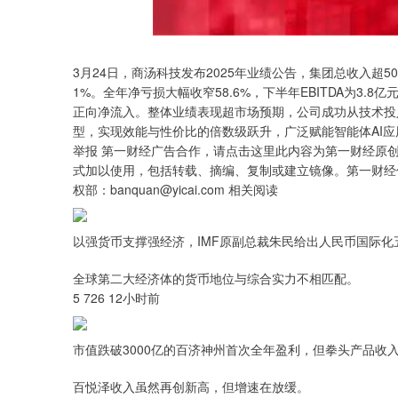
沪深300
4637.89
.43
-0.52%
-20.27
-0.
3月24日，商汤科技发布2025年业绩公告，集团总收入超5
1%。全年净亏损大幅收窄58.6%，下半年EBITDA为3
正向净流入。整体业绩表现超市场预期，公司成功从技术投
型，实现效能与性价比的倍数级跃升，广泛赋能智能体AI应
举报 第一财经广告合作，请点击这里此内容为第一财经原
式加以使用，包括转载、摘编、复制或建立镜像。第一财经
权部：banquan@yicai.com 相关阅读
以强货币支撑强经济，IMF原副总裁朱民给出人民币国际化
全球第二大经济体的货币地位与综合实力不相匹配。
5 726 12小时前
市值跌破3000亿的百济神州首次全年盈利，但拳头产品收
百悦泽收入虽然再创新高，但增速在放缓。