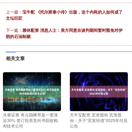
上一篇：
宝牛配 《托尔斯泰小传》出版，这个内耗的人如何成了
文坛巨匠
下一篇：
雅休配资 消息人士：美方同意在谈判期间暂时豁免对伊
朗的石油制裁
相关文章
永崋证券 奇点国峰早盘一度涨
天牛宝配资 宏发股份 宏发股
近30% 签订投资意向书拟收购
份：关于“宏发转债”2025年付息
AI技术公司
公告