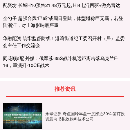
配资坊 长城H10预售21.48万元起, Hi4电混四驱+激光雷达
金勺子 超强台风“巴威”或周日登陆，体型堪称巨无霸，若登
陆浙江，对上海影响最严重
华融配资 筑牢监督防线！港湾街道纪工委召开村（居）监委
会主任工作交流会
同花顺e配 外媒：俄军苏-35S战斗机远距离击落乌克兰F-
16，重演歼-10CE战术
推荐资讯
永崋证券 奇点国峰早盘一度涨近30% 签订投
资意向书拟收购AI技术公司