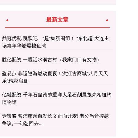
最新文章
鼎冠优配 跳跃吧，“超”集氛围组！ “东北超”大连主
场嘉年华燃爆梭鱼湾
胜亿配资 一堰活水润古村（我家门口有文物）
盈易点 非遗巡游燃动夏夜！洪江古商城“八月天天
乐”精彩启幕
亿融配资 千年石窟跨越重洋大足石刻展览亮相纽约
博物馆
壹策略 曾沛慈亲自发长文正面开麦! 老公当音控惹
争议, 一句怼回去...