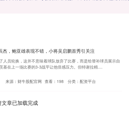
朱辰杰，鲍亚雄表现不错，小将吴启鹏首秀引关注
了人员轮换，这并不意味着球队放弃了比赛，而是给替补球员展示自
基在上一场比赛的3-3战平让他倍感压力。但特谢拉精....
来源：财牛股配官网
查看：
198
分类：
配资平台
资文章已加载完成