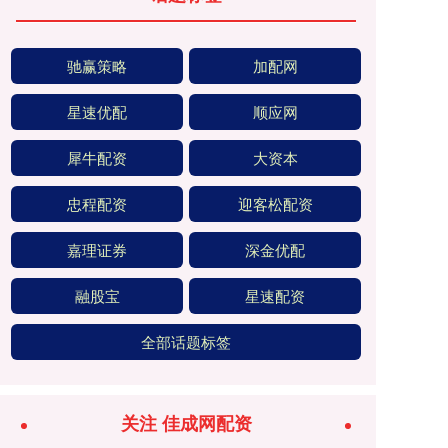
驰赢策略
加配网
星速优配
顺应网
犀牛配资
大资本
忠程配资
迎客松配资
嘉理证券
深金优配
融股宝
星速配资
全部话题标签
关注 佳成网配资