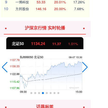
9
一博科技
53.33
20.01%
17.26%
10
方邦股份
146.16
20.00%
7.68%
沪深京行情 实时轮播
北证50
1134.24
创
11.37
1.01%
话题标签