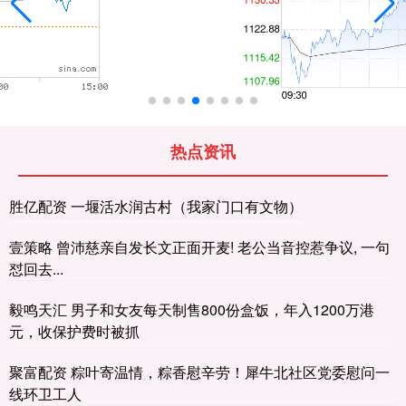
热点资讯
胜亿配资 一堰活水润古村（我家门口有文物）
壹策略 曾沛慈亲自发长文正面开麦! 老公当音控惹争议, 一句
怼回去...
毅鸣天汇 男子和女友每天制售800份盒饭，年入1200万港
元，收保护费时被抓
聚富配资 粽叶寄温情，粽香慰辛劳！犀牛北社区党委慰问一
线环卫工人