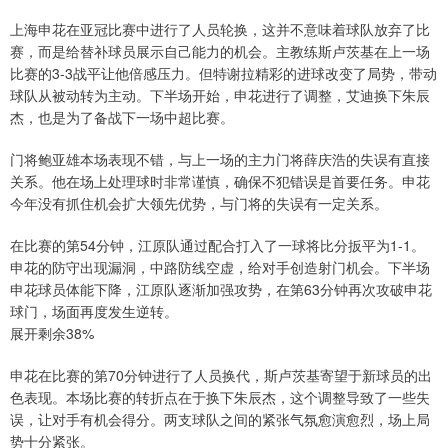
上海申花在亚冠比赛中进行了人员轮换，这并不意味着球队放弃了比
赛，而是给替补球员展示自己能力的机会。主教练斯卢茨基在上一场
比赛的3-3战平让他倍感压力。但特谢拉精彩的进球改变了局势，带动
球队从被动转为主动。下半场开始，申花进行了调整，艾迪换下朱辰
杰，也是为了备战下一场中超比赛。
门将鲍亚雄本场表现不错，与上一场的主力门将薛庆浩的失误有直接
关系。他在场上处理球时非常谨慎，确保不犯错误是首要任务。申花
今年没有抓住机会扩大领先优势，与门将的失误有一定关系。
在比赛的第54分钟，江原队通过配合打入了一球将比分扳平为1-1。
申花的防守出现漏洞，中路防线空虚，给对手创造射门机会。下半场
申花球员体能下降，江原队逐渐加强攻势，在第63分钟再次攻破申花
球门，场面再度发生逆转。
展开剩余38%
申花在比赛的第70分钟进行了人员换代，斯卢茨基寄望于新球员的出
色表现。本场比赛的转折点在于换下朱辰杰，这个调整导致了一些失
误，让对手有机会得分。两支球队之间的紧张气氛愈演愈烈，场上局
势十分紧张。