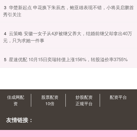
​华楚新起点 申花换下朱辰杰，鲍亚雄表现不错，小将吴启鹏首
3
秀引关注
​云策略 安徽一女子从4岁被继父养大，结婚前继父却拿出40万
4
元，只为求她一件事
​星速优配 10月15日奕瑞转债上涨156%，转股溢价率3755%
5
佳成网配
股票配资
炒股配资
配资平台
资
10倍
正规平台
友情链接：