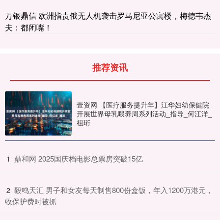
万银鼎信 欧洲指责俄无人机袭击罗马尼亚公寓楼，梅德韦杰
夫：都闭嘴！
推荐资讯
壹资网 【医疗服务提升年】江华妇幼保健院
开展世界母乳喂养周系列活动_指导_何江洋_
祖珩
​鼎和网 2025国庆档电影总票房突破15亿
1
​毅鸣天汇 男子和女友每天制售800份盒饭，年入1200万港元，
2
收保护费时被抓