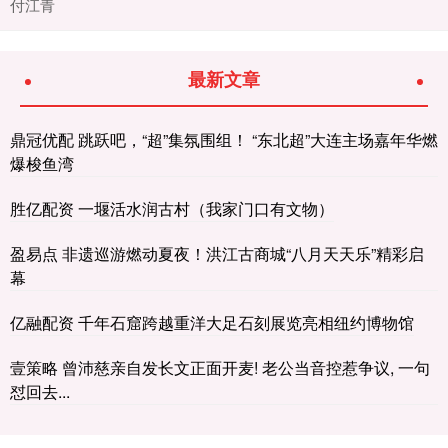
付江青
最新文章
鼎冠优配 跳跃吧，“超”集氛围组！ “东北超”大连主场嘉年华燃
爆梭鱼湾
胜亿配资 一堰活水润古村（我家门口有文物）
盈易点 非遗巡游燃动夏夜！洪江古商城“八月天天乐”精彩启
幕
亿融配资 千年石窟跨越重洋大足石刻展览亮相纽约博物馆
壹策略 曾沛慈亲自发长文正面开麦! 老公当音控惹争议, 一句
怼回去...