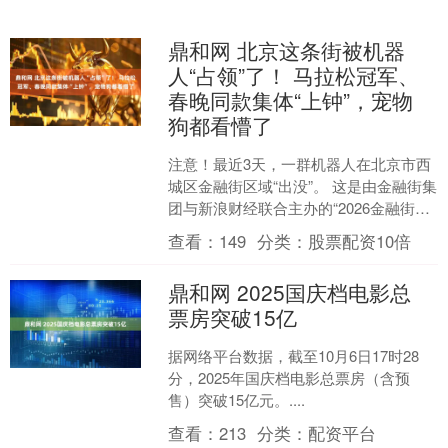
鼎和网 北京这条街被机器
人“占领”了！ 马拉松冠军、
春晚同款集体“上钟”，宠物
狗都看懵了
注意！最近3天，一群机器人在北京市西
城区金融街区域“出没”。 这是由金融街集
团与新浪财经联合主办的“2026金融街智
绘春光嘉年华”，活动现场人潮涌动，科
查看：
149
分类：
股票配资10倍
技与烟火....
鼎和网 2025国庆档电影总
票房突破15亿
据网络平台数据，截至10月6日17时28
分，2025年国庆档电影总票房（含预
售）突破15亿元。....
查看：
213
分类：
配资平台