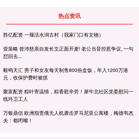
热点资讯
胜亿配资 一堰活水润古村（我家门口有文物）
壹策略 曾沛慈亲自发长文正面开麦! 老公当音控惹争议, 一句
怼回去...
毅鸣天汇 男子和女友每天制售800份盒饭，年入1200万港
元，收保护费时被抓
聚富配资 粽叶寄温情，粽香慰辛劳！犀牛北社区党委慰问一
线环卫工人
万银鼎信 欧洲指责俄无人机袭击罗马尼亚公寓楼，梅德韦杰
夫：都闭嘴！