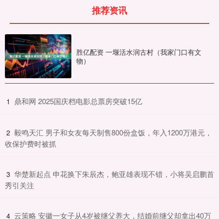
推荐资讯
胜亿配资 一堰活水润古村（我家门口有文
物）
​鼎和网 2025国庆档电影总票房突破15亿
1
​毅鸣天汇 男子和女友每天制售800份盒饭，年入1200万港元，
2
收保护费时被抓
​华楚新起点 申花换下朱辰杰，鲍亚雄表现不错，小将吴启鹏首
3
秀引关注
​云策略 安徽一女子从4岁被继父养大，结婚前继父却拿出40万
4