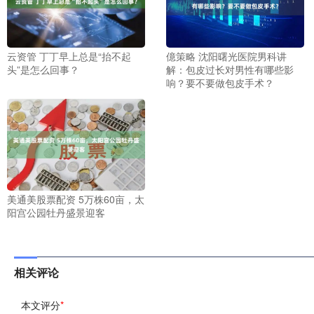
云资管 丁丁早上总是“抬不起
億策略 沈阳曙光医院男科讲
头”是怎么回事？
解：包皮过长对男性有哪些影
响？要不要做包皮手术？
美通美股票配资 5万株60亩，太
阳宫公园牡丹盛景迎客
相关评论
本文评分
*