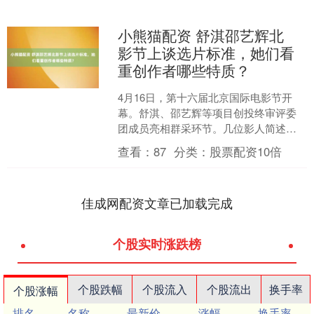
小熊猫配资 舒淇邵艺辉北
影节上谈选片标准，她们看
重创作者哪些特质？
4月16日，第十六届北京国际电影节开
幕。舒淇、邵艺辉等项目创投终审评委
团成员亮相群采环节。几位影人简述了
自己的选片标准。 今年的项目创投终审
查看：
87
分类：
股票配资10倍
评委团由舒淇担纲主席....
佳成网配资文章已加载完成
个股实时涨跌榜
个股跌幅
个股流入
个股流出
换手率
个股涨幅
排名
名称
最新价
涨幅
换手率