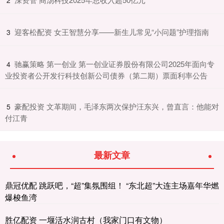
​迎客松配资 女王智慧分享——新生儿常见“小问题”护理指南
3
​驰赢策略 第一创业 第一创业证券股份有限公司2025年面向专
4
业投资者公开发行科技创新公司债券（第二期）票面利率公告
​豪配投资 文革期间，毛泽东两次保护汪东兴，曾直言：他能对
5
付江青
最新文章
鼎冠优配 跳跃吧，“超”集氛围组！ “东北超”大连主场嘉年华燃
爆梭鱼湾
胜亿配资 一堰活水润古村（我家门口有文物）