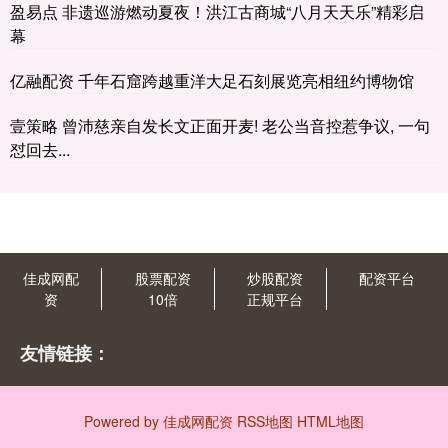
盈易点 非遗巡游燃动夏夜！洪江古商城“八月天天乐”精彩启
幕
亿融配资 千年石窟跨越重洋大足石刻展览亮相纽约博物馆
壹策略 曾沛慈亲自发长文正面开麦! 老公当音控惹争议, 一句
怼回去...
佳成网配
股票配资
炒股配资
配资平台
资
10倍
正规平台
友情链接：
Powered by
佳成网配资
RSS地图
HTML地图