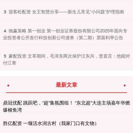
​迎客松配资 女王智慧分享——新生儿常见“小问题”护理指南
3
​驰赢策略 第一创业 第一创业证券股份有限公司2025年面向专
4
业投资者公开发行科技创新公司债券（第二期）票面利率公告
​豪配投资 文革期间，毛泽东两次保护汪东兴，曾直言：他能对
5
付江青
最新文章
鼎冠优配 跳跃吧，“超”集氛围组！ “东北超”大连主场嘉年华燃
爆梭鱼湾
胜亿配资 一堰活水润古村（我家门口有文物）