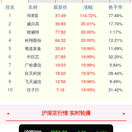
排名
名称
最新价
涨幅
换手率
1
N津富
37.49
114.72%
77.46%
2
威尔高
39.83
20.01%
17.76%
3
锴威特
77.82
20.00%
1.17%
4
科翔股份
64.32
20.00%
12.21%
5
蜀道装备
33.61
19.99%
11.69%
6
中巨芯
27.85
19.99%
32.20%
7
广哈通信
19.03
19.99%
5.84%
8
欣天科技
18.02
19.97%
28.44%
9
飞天诚信
12.56
19.96%
8.49%
10
任子行
7.16
19.93%
31.42%
沪深京行情 实时轮播