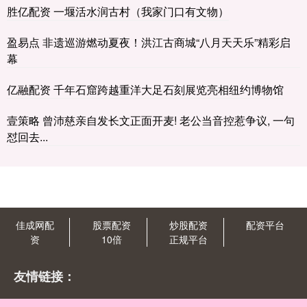
胜亿配资 一堰活水润古村（我家门口有文物）
盈易点 非遗巡游燃动夏夜！洪江古商城“八月天天乐”精彩启
幕
亿融配资 千年石窟跨越重洋大足石刻展览亮相纽约博物馆
壹策略 曾沛慈亲自发长文正面开麦! 老公当音控惹争议, 一句
怼回去...
佳成网配
股票配资
炒股配资
配资平台
资
10倍
正规平台
友情链接：