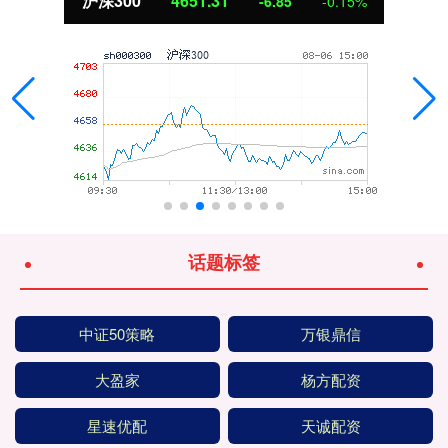
沪深300
4651.31
-6.85
-0.15%
话题标签
中证50策略
万银鼎信
大盈家
杨方配资
星速优配
天诚配资