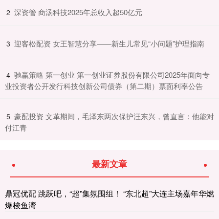
​深资管 商汤科技2025年总收入超50亿元
2
​迎客松配资 女王智慧分享——新生儿常见“小问题”护理指南
3
​驰赢策略 第一创业 第一创业证券股份有限公司2025年面向专
4
业投资者公开发行科技创新公司债券（第二期）票面利率公告
​豪配投资 文革期间，毛泽东两次保护汪东兴，曾直言：他能对
5
付江青
最新文章
鼎冠优配 跳跃吧，“超”集氛围组！ “东北超”大连主场嘉年华燃
爆梭鱼湾