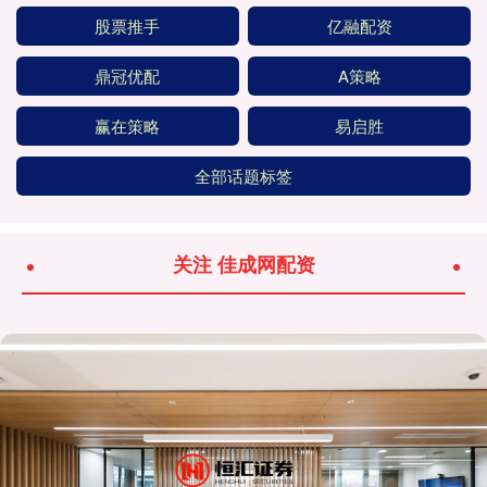
股票推手
亿融配资
鼎冠优配
A策略
赢在策略
易启胜
全部话题标签
关注 佳成网配资