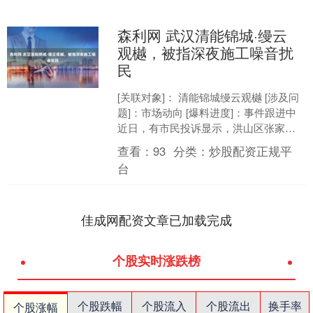
森利网 武汉清能锦城·缦云
观樾，被指深夜施工噪音扰
民
[关联对象]： 清能锦城缦云观樾 [涉及问
题]：市场动向 [爆料进度]：事件跟进中
近日，有市民投诉显示，洪山区张家湾
清能锦城漫云观樾，晚上施工噪音扰
查看：
93
分类：
炒股配资正规平
民。一直被....
台
佳成网配资文章已加载完成
个股实时涨跌榜
个股跌幅
个股流入
个股流出
换手率
个股涨幅