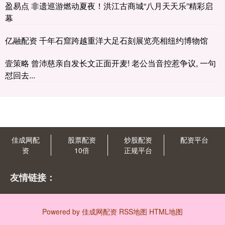
盈易点 非遗巡游燃动夏夜！洪江古商城“八月天天乐”精彩启
幕
亿融配资 千年石窟跨越重洋大足石刻展览亮相纽约博物馆
壹策略 曾沛慈亲自发长文正面开麦! 老公当音控惹争议, 一句
怼回去...
佳成网配
股票配资
炒股配资
配资平台
资
10倍
正规平台
友情链接：
Powered by
佳成网配资
RSS地图
HTML地图