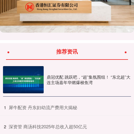
推荐资讯
鼎冠优配 跳跃吧，“超”集氛围组！ “东北超”大
连主场嘉年华燃爆梭鱼湾
​犀牛配资 丹东妇幼流产费用大揭秘
1
​深资管 商汤科技2025年总收入超50亿元
2