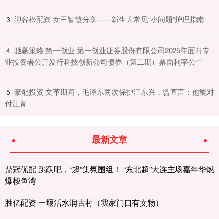
​迎客松配资 女王智慧分享——新生儿常见“小问题”护理指南
3
​驰赢策略 第一创业 第一创业证券股份有限公司2025年面向专
4
业投资者公开发行科技创新公司债券（第二期）票面利率公告
​豪配投资 文革期间，毛泽东两次保护汪东兴，曾直言：他能对
5
付江青
最新文章
鼎冠优配 跳跃吧，“超”集氛围组！ “东北超”大连主场嘉年华燃
爆梭鱼湾
胜亿配资 一堰活水润古村（我家门口有文物）