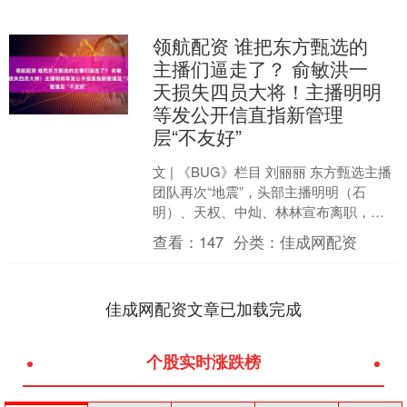
领航配资 谁把东方甄选的
主播们逼走了？ 俞敏洪一
天损失四员大将！主播明明
等发公开信直指新管理
层“不友好”
文 | 《BUG》栏目 刘丽丽 东方甄选主播
团队再次“地震”，头部主播明明（石
明）、天权、中灿、林林宣布离职，俞
敏洪一下损失四员大将。 今日午间，东
查看：
147
分类：
佳成网配资
方甄选主播明....
佳成网配资文章已加载完成
个股实时涨跌榜