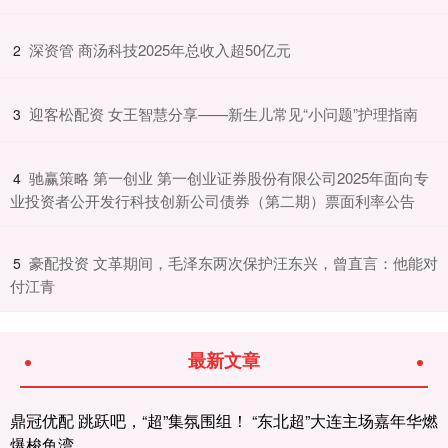
​深资管 商汤科技2025年总收入超50亿元
2
​迎客松配资 女王智慧分享——新生儿常见“小问题”护理指南
3
​驰赢策略 第一创业 第一创业证券股份有限公司2025年面向专
4
业投资者公开发行科技创新公司债券（第二期）票面利率公告
​豪配投资 文革期间，毛泽东两次保护汪东兴，曾直言：他能对
5
付江青
最新文章
鼎冠优配 跳跃吧，“超”集氛围组！ “东北超”大连主场嘉年华燃
爆梭鱼湾