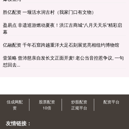
胜亿配资 一堰活水润古村（我家门口有文物）
盈易点 非遗巡游燃动夏夜！洪江古商城“八月天天乐”精彩启
幕
亿融配资 千年石窟跨越重洋大足石刻展览亮相纽约博物馆
壹策略 曾沛慈亲自发长文正面开麦! 老公当音控惹争议, 一句
怼回去...
佳成网配
股票配资
炒股配资
配资平台
资
10倍
正规平台
友情链接：