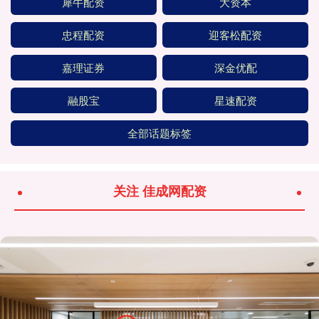
犀牛配资
大资本
忠程配资
迎客松配资
嘉理证券
深金优配
融股宝
星速配资
全部话题标签
关注 佳成网配资