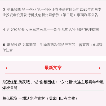
​驰赢策略 第一创业 第一创业证券股份有限公司2025年面向专
3
业投资者公开发行科技创新公司债券（第二期）票面利率公告
​迎客松配资 女王智慧分享——新生儿常见“小问题”护理指南
4
​豪配投资 文革期间，毛泽东两次保护汪东兴，曾直言：他能对
5
付江青
最新文章
鼎冠优配 跳跃吧，“超”集氛围组！ “东北超”大连主场嘉年华燃
爆梭鱼湾
胜亿配资 一堰活水润古村（我家门口有文物）