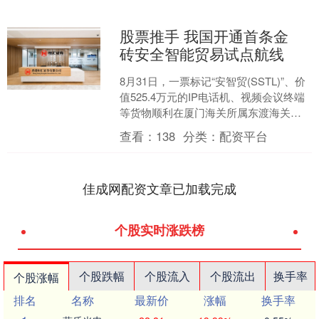
股票推手 我国开通首条金
砖安全智能贸易试点航线
8月31日，一票标记“安智贸(SSTL)”、价
值525.4万元的IP电话机、视频会议终端
等货物顺利在厦门海关所属东渡海关办
结通关手续，搭乘“海洋网联东京”轮前
查看：
138
分类：
配资平台
往....
佳成网配资文章已加载完成
个股实时涨跌榜
个股跌幅
个股流入
个股流出
换手率
个股涨幅
排名
名称
最新价
涨幅
换手率