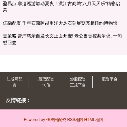
盈易点 非遗巡游燃动夏夜！洪江古商城“八月天天乐”精彩启
幕
亿融配资 千年石窟跨越重洋大足石刻展览亮相纽约博物馆
壹策略 曾沛慈亲自发长文正面开麦! 老公当音控惹争议, 一句
怼回去...
佳成网配
股票配资
炒股配资
配资平台
资
10倍
正规平台
友情链接：
Powered by
佳成网配资
RSS地图
HTML地图