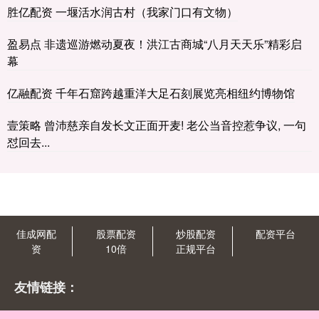
胜亿配资 一堰活水润古村（我家门口有文物）
盈易点 非遗巡游燃动夏夜！洪江古商城“八月天天乐”精彩启
幕
亿融配资 千年石窟跨越重洋大足石刻展览亮相纽约博物馆
壹策略 曾沛慈亲自发长文正面开麦! 老公当音控惹争议, 一句
怼回去...
佳成网配
股票配资
炒股配资
配资平台
资
10倍
正规平台
友情链接：