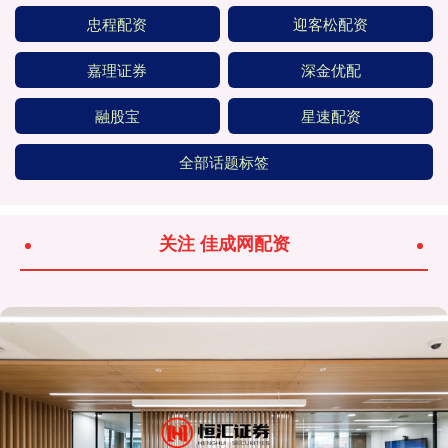
忠程配资
迎客松配资
嘉理证券
深金优配
融股宝
星速配资
全部话题标签
关注 佳成网配资