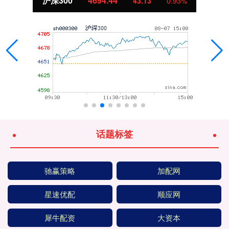
北证50
1134.24
11.37
1.01%
话题标签
驰赢策略
加配网
星速优配
顺应网
犀牛配资
大资本