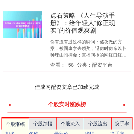
点石策略 《人生导演手
册》：给年轻人“修正现
实”的价值观爽剧
你有没有过这样的瞬间：熬夜做的方
案，被同事拿去领奖；退房时房东以各
种理由扣押金；直播间抢的网红口红，
涂上嘴烂了三天；网上说句话，被键盘
查看：
156
分类：
配资平台
侠围攻……你气得想骂人，最....
佳成网配资文章已加载完成
个股实时涨跌榜
个股跌幅
个股流入
个股流出
换手率
个股涨幅
排名
名称
最新价
涨幅
换手率