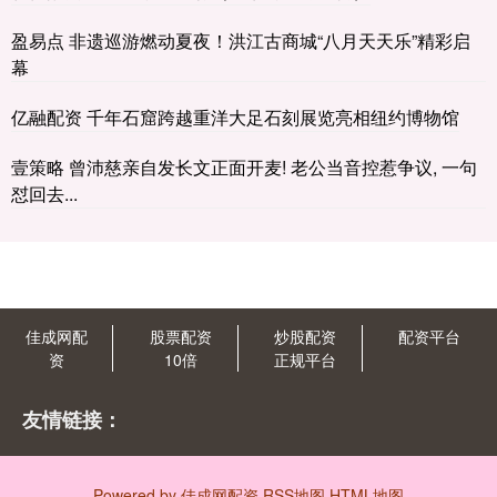
盈易点 非遗巡游燃动夏夜！洪江古商城“八月天天乐”精彩启
幕
亿融配资 千年石窟跨越重洋大足石刻展览亮相纽约博物馆
壹策略 曾沛慈亲自发长文正面开麦! 老公当音控惹争议, 一句
怼回去...
佳成网配
股票配资
炒股配资
配资平台
资
10倍
正规平台
友情链接：
Powered by
佳成网配资
RSS地图
HTML地图