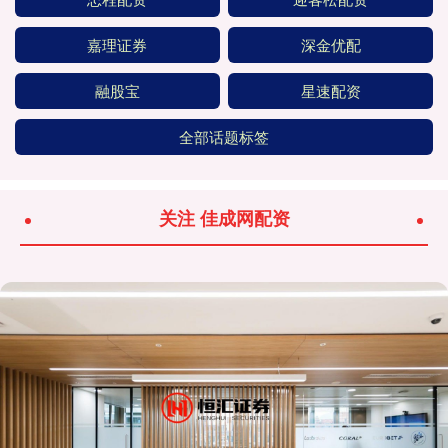
嘉理证券
深金优配
融股宝
星速配资
全部话题标签
关注 佳成网配资