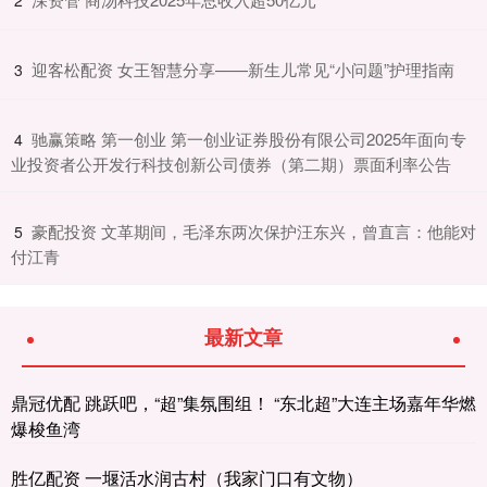
​迎客松配资 女王智慧分享——新生儿常见“小问题”护理指南
3
​驰赢策略 第一创业 第一创业证券股份有限公司2025年面向专
4
业投资者公开发行科技创新公司债券（第二期）票面利率公告
​豪配投资 文革期间，毛泽东两次保护汪东兴，曾直言：他能对
5
付江青
最新文章
鼎冠优配 跳跃吧，“超”集氛围组！ “东北超”大连主场嘉年华燃
爆梭鱼湾
胜亿配资 一堰活水润古村（我家门口有文物）