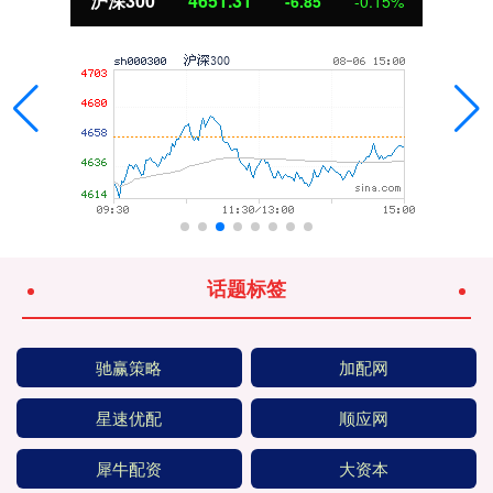
沪深300
4651.31
-6.85
-0.15%
话题标签
驰赢策略
加配网
星速优配
顺应网
犀牛配资
大资本