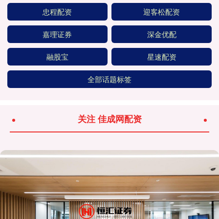
忠程配资
迎客松配资
嘉理证券
深金优配
融股宝
星速配资
全部话题标签
关注 佳成网配资