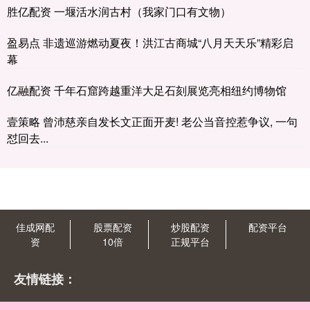
胜亿配资 一堰活水润古村（我家门口有文物）
盈易点 非遗巡游燃动夏夜！洪江古商城“八月天天乐”精彩启
幕
亿融配资 千年石窟跨越重洋大足石刻展览亮相纽约博物馆
壹策略 曾沛慈亲自发长文正面开麦! 老公当音控惹争议, 一句
怼回去...
佳成网配
股票配资
炒股配资
配资平台
资
10倍
正规平台
友情链接：