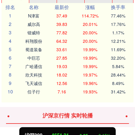
排名
名称
最新价
涨幅
换手率
1
N津富
37.49
114.72%
77.46%
2
威尔高
39.83
20.01%
17.76%
3
锴威特
77.82
20.00%
1.17%
4
科翔股份
64.32
20.00%
12.21%
5
蜀道装备
33.61
19.99%
11.69%
6
中巨芯
27.85
19.99%
32.20%
7
广哈通信
19.03
19.99%
5.84%
8
欣天科技
18.02
19.97%
28.44%
9
飞天诚信
12.56
19.96%
8.49%
10
任子行
7.16
19.93%
31.42%
沪深京行情 实时轮播