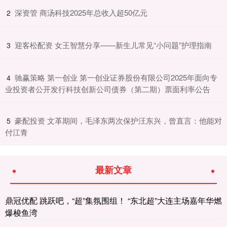
​深资管 商汤科技2025年总收入超50亿元
2
​迎客松配资 女王智慧分享——新生儿常见“小问题”护理指南
3
​驰赢策略 第一创业 第一创业证券股份有限公司2025年面向专
4
业投资者公开发行科技创新公司债券（第二期）票面利率公告
​豪配投资 文革期间，毛泽东两次保护汪东兴，曾直言：他能对
5
付江青
最新文章
鼎冠优配 跳跃吧，“超”集氛围组！ “东北超”大连主场嘉年华燃
爆梭鱼湾