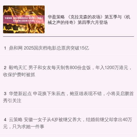
华盈策略 《克拉克森的农场》第五季与《机
械之声的传奇》第四季六月登场
​鼎和网 2025国庆档电影总票房突破15亿
1
​毅鸣天汇 男子和女友每天制售800份盒饭，年入1200万港元，
2
收保护费时被抓
​华楚新起点 申花换下朱辰杰，鲍亚雄表现不错，小将吴启鹏首
3
秀引关注
​云策略 安徽一女子从4岁被继父养大，结婚前继父却拿出40万
4
元，只为求她一件事