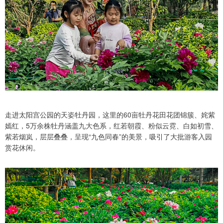
走进太阳宫公园的天姿牡丹园，这里的60亩牡丹花田花团锦簇、姹紫
嫣红，5万余株牡丹涵盖九大色系，红若朝霞、粉似云霓、白如初雪、
紫若烟岚，层层叠叠，呈现“九色同春”的美景，吸引了大批游客入园
赏花休闲。