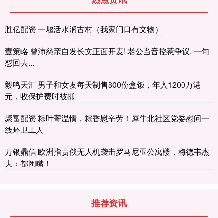
胜亿配资 一堰活水润古村（我家门口有文物）
壹策略 曾沛慈亲自发长文正面开麦! 老公当音控惹争议, 一句
怼回去...
毅鸣天汇 男子和女友每天制售800份盒饭，年入1200万港
元，收保护费时被抓
聚富配资 粽叶寄温情，粽香慰辛劳！犀牛北社区党委慰问一
线环卫工人
万银鼎信 欧洲指责俄无人机袭击罗马尼亚公寓楼，梅德韦杰
夫：都闭嘴！
推荐资讯