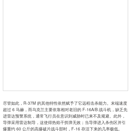
尽管如此，R-37M 的其他特性依然赋予了它远程击杀能力。末端速度
超过 6 马赫，而乌克兰主要依靠相对老旧的 F-16A/B 战斗机，缺乏先
进雷达预警系统，通常飞行员在意识到威胁时已来不及规避。此外，
导弹采用雷达制导，这使得热焰干扰弹无效；当导弹进入杀伤区并引
爆重约 60 公斤的高爆破片战斗部时，F-16 存活下来的几率极低。