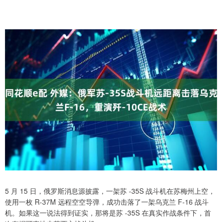
5 月 15 日，俄罗斯消息源披露，一架苏 -35S 战斗机在苏梅州上空，
使用一枚 R-37M 远程空空导弹，成功击落了一架乌克兰 F-16 战斗
机。如果这一说法得到证实，那将是苏 -35S 在真实作战条件下，首