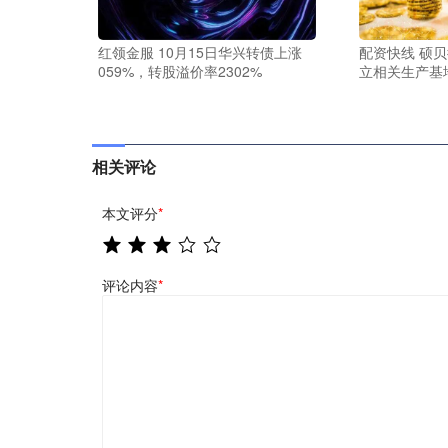
红领金服 10月15日华兴转债上涨
配资快线 硕
059%，转股溢价率2302%
立相关生产基
相关评论
本文评分
*
评论内容
*