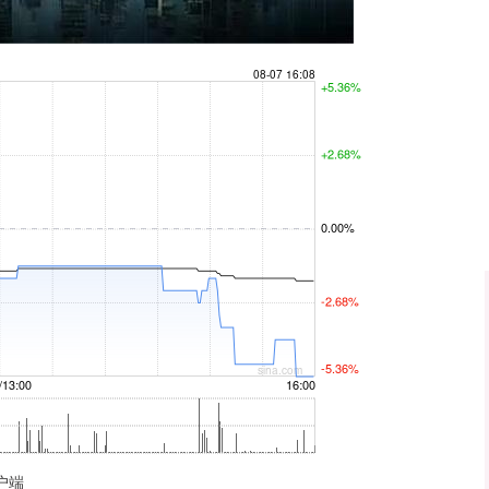
沪深300
4694.44
.42%
43.13
0.93%
户端