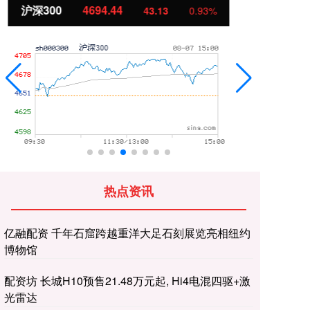
北证50
1134.24
创
11.37
1.01%
热点资讯
亿融配资 千年石窟跨越重洋大足石刻展览亮相纽约
博物馆
配资坊 长城H10预售21.48万元起, Hi4电混四驱+激
光雷达