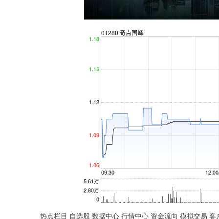
深证成指
14311.01
.68
1.02%
200.89
1
热点栏目 自选股 数据中心 行情中心 资金流向 模拟交易 客