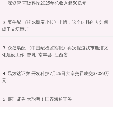
​深资管 商汤科技2025年总收入超50亿元
1
​宝牛配 《托尔斯泰小传》出版，这个内耗的人如何
2
成了文坛巨匠
​众盈易配 《中国纪检监察报》再次报道我市廉洁文
3
化建设工作_曾巩_南丰县_江西省
​易方达证券 开发科技7月25日大宗交易成交37389万
4
元
​嘉理证券 大聪明！国泰海通证券
5