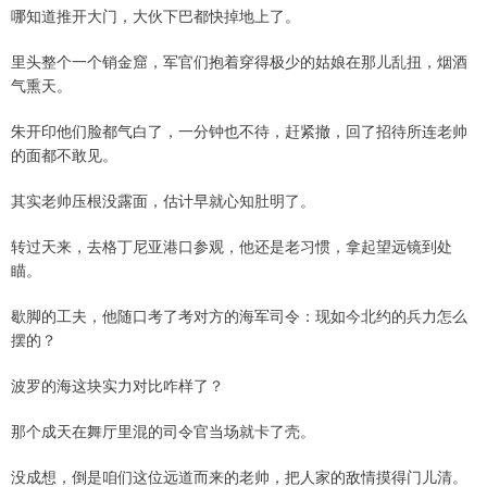
哪知道推开大门，大伙下巴都快掉地上了。
里头整个一个销金窟，军官们抱着穿得极少的姑娘在那儿乱扭，烟酒
气熏天。
朱开印他们脸都气白了，一分钟也不待，赶紧撤，回了招待所连老帅
的面都不敢见。
其实老帅压根没露面，估计早就心知肚明了。
转过天来，去格丁尼亚港口参观，他还是老习惯，拿起望远镜到处
瞄。
歇脚的工夫，他随口考了考对方的海军司令：现如今北约的兵力怎么
摆的？
波罗的海这块实力对比咋样了？
那个成天在舞厅里混的司令官当场就卡了壳。
没成想，倒是咱们这位远道而来的老帅，把人家的敌情摸得门儿清。