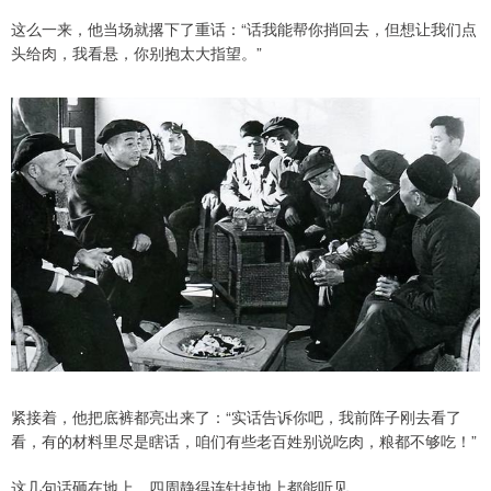
这么一来，他当场就撂下了重话：“话我能帮你捎回去，但想让我们点
头给肉，我看悬，你别抱太大指望。”
紧接着，他把底裤都亮出来了：“实话告诉你吧，我前阵子刚去看了
看，有的材料里尽是瞎话，咱们有些老百姓别说吃肉，粮都不够吃！”
这几句话砸在地上，四周静得连针掉地上都能听见。