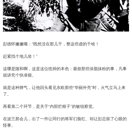
彭德怀撇撇嘴：“既然没在那儿干，整这些虚的干啥！
赶紧找个地儿坐！”
这哪是随和啊，这是这位统帅的本色：最烦那些涂脂抹粉的事，凡事
就讲究个快准狠。
就是这种脾气，让他回头看见东欧那些“华丽外壳”时，火气立马上来
了。
再看第二个环节，是关于“内部烂根子”的敏锐察觉。
在波兰那会儿，出了一件让同行的将军们脸红、却让彭总留了心眼的
怪事。