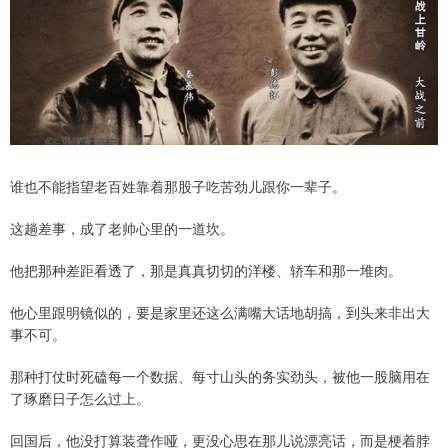
谁也不能指望老百姓靠着那股子吃苦劲儿跟你一辈子。
这趟差事，成了老帅心里的一道坎。
他把那种差距看透了，那是真真切切的洋楼、轿车和那一堆肉。
他心里跟明镜似的，要是家里还这么满嘴大话地胡搞，到头来非出大
事不可。
那种打仗时死磕每一个数据、每寸山头的务实劲头，被他一股脑用在
了琢磨日子怎么过上。
回国后，他没打算装聋作哑，更没心思在那儿说漂亮话，而是梗着脖