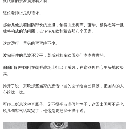
被眼前的景象震撼着大脑。
这位老帅正是彭德怀。
那会儿他挑着国防部长的重担，领着由王树声、萧华、杨得志等一批
猛将构成的访问团，去转转东欧和蒙古那八个国家。
这次远行，里头的弯弯绕不少。
波匈事件的风波还没平，莫斯科和东欧盟友们疙疙瘩瘩的。
偏偏咱们中国刚在朝鲜战场上打出了威风，在这些邻居心里头地位极
高。
摊开了说，东欧那些当家的想借中国的面子给自己撑腰，把国内的人
心给拢一拢。
可碰上彭总这种直肠子、见不得半点虚假的性子，这回出国可不是光
说几句客气话就完了，他这是要把底子摸个透。