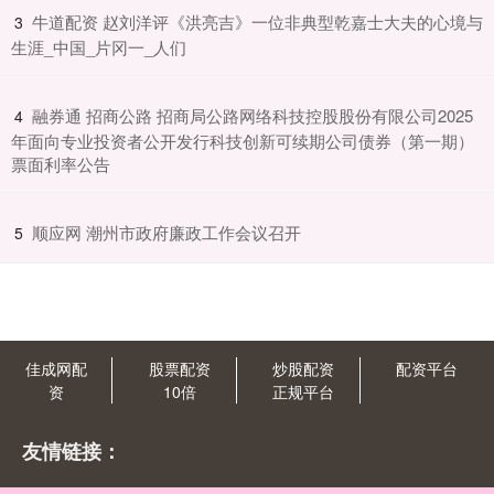
​牛道配资 赵刘洋评《洪亮吉》一位非典型乾嘉士大夫的心境与
3
生涯_中国_片冈一_人们
​融券通 招商公路 招商局公路网络科技控股股份有限公司2025
4
年面向专业投资者公开发行科技创新可续期公司债券（第一期）
票面利率公告
​顺应网 潮州市政府廉政工作会议召开
5
佳成网配
股票配资
炒股配资
配资平台
资
10倍
正规平台
友情链接：