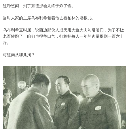
这种愁闷，到了东德那会儿终于炸了锅。
当时人家的主席乌布利希领着他去看柏林的墙根儿。
乌布利希直叫屈，说西边那伙人成天用大鱼大肉勾引咱们，为了不让
老百姓跑了，咱们也得争口气，打算把每人一年的肉量提到一百六十
斤。
可这肉从哪儿掏？