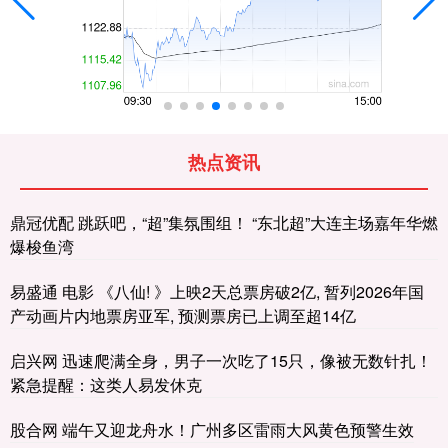
热点资讯
鼎冠优配 跳跃吧，“超”集氛围组！ “东北超”大连主场嘉年华燃
爆梭鱼湾
易盛通 电影 《八仙! 》上映2天总票房破2亿, 暂列2026年国
产动画片内地票房亚军, 预测票房已上调至超14亿
启兴网 迅速爬满全身，男子一次吃了15只，像被无数针扎！
紧急提醒：这类人易发休克
股合网 端午又迎龙舟水！广州多区雷雨大风黄色预警生效