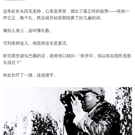
这朱处长头回见老帅，心里直突突，摆出了最正经的架势——咔的一
声立正，敬个礼，然后就开始背那段磨了好几遍的词。
搁别人身上，这叫懂礼数。
可到老帅这儿，他觉得这全是废话。
听完那些虚头巴脑的话，老帅张口就问：“朱开印，你以前在国民党那
头混过？”
朱处长吓了一跳，连连摆手。