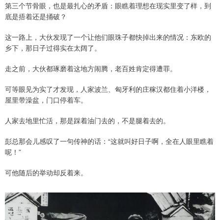
第三个节骨眼，也是最扎心的矛盾：眼瞧着理想在现实里变了样，到
底是捂着还是捅破？
这一路上，大伙发现了一个让他们眼珠子都快掉出来的情况：东欧的
乡下，那日子过得实在太阔了。
走之前，大伙都琢磨着这地方闹腾，老百姓肯定得遭罪。
可等眼见为实了才发现，人家波兰、匈牙利的庄稼汉都住着小洋楼，
屋里带澡盆，门口停着车。
人家去地里忙活，那是踩着油门去的，不是腿着去的。
彭总那会儿感叹了一句传神的话：“这就叫好日子啊，全在人眼里瞧着
呢！”
可他随后的举动却反着来。