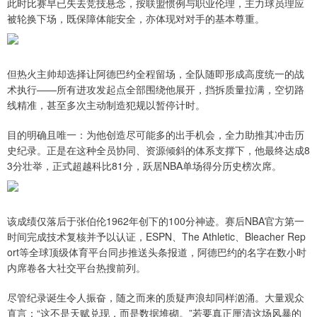
此时比赛早已失去竞技悬念，按联盟惯例与职业伦理，主力球员理应
被轮换下场，既保障体能安全，亦体现对对手的基本尊重。
但热火主帅却选择让阿德巴约全程留场，全队随即形成高度统一的战
术执行——所有进攻发起点全部围绕他展开，挡拆质量拉满，空切路
线精准，甚至多次主动制造犯规以暂停计时。
目的明确且唯一：为他创造尽可能多的出手机会，全力助推其冲击历
史纪录。正是在这种全员协同、资源倾斜的体系支撑下，他最终达成8
3分壮举，正式超越科比81分，跃居NBA单场得分历史榜次席。
该成绩仅落后于张伯伦1962年创下的100分神迹。赛后NBA官方第一
时间完成技术复核并予以认证，ESPN、The Athletic、Bleacher Rep
ort等全球顶级体育平台同步推送头条报道，阿德巴约的名字在数小时
内席卷各大社交平台热搜前列。
尽管纪录诞生令人振奋，随之而来的质疑声浪却同样汹涌。大量观众
直言：“这不是天赋兑现，而是数据堆砌。”若要真正厘清这场风暴的