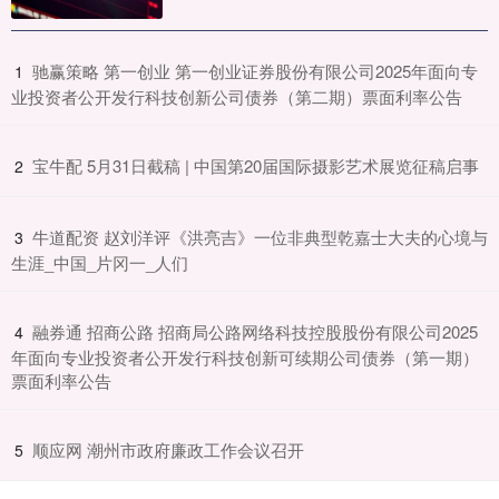
​驰赢策略 第一创业 第一创业证券股份有限公司2025年面向专
1
业投资者公开发行科技创新公司债券（第二期）票面利率公告
​宝牛配 5月31日截稿 | 中国第20届国际摄影艺术展览征稿启事
2
​牛道配资 赵刘洋评《洪亮吉》一位非典型乾嘉士大夫的心境与
3
生涯_中国_片冈一_人们
​融券通 招商公路 招商局公路网络科技控股股份有限公司2025
4
年面向专业投资者公开发行科技创新可续期公司债券（第一期）
票面利率公告
​顺应网 潮州市政府廉政工作会议召开
5