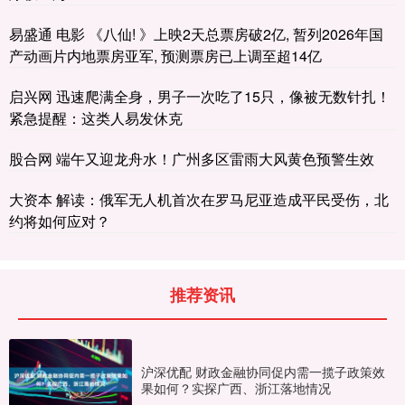
易盛通 电影 《八仙! 》上映2天总票房破2亿, 暂列2026年国
产动画片内地票房亚军, 预测票房已上调至超14亿
启兴网 迅速爬满全身，男子一次吃了15只，像被无数针扎！
紧急提醒：这类人易发休克
股合网 端午又迎龙舟水！广州多区雷雨大风黄色预警生效
大资本 解读：俄军无人机首次在罗马尼亚造成平民受伤，北
约将如何应对？
推荐资讯
沪深优配 财政金融协同促内需一揽子政策效
果如何？实探广西、浙江落地情况