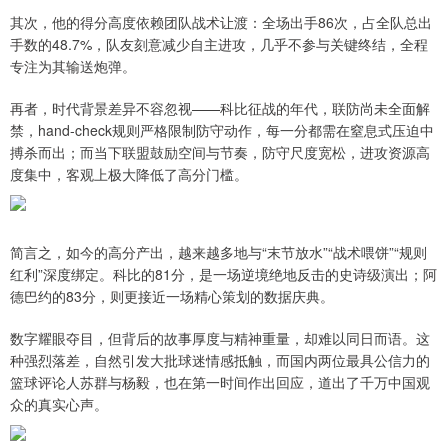
其次，他的得分高度依赖团队战术让渡：全场出手86次，占全队总出
手数的48.7%，队友刻意减少自主进攻，几乎不参与关键终结，全程
专注为其输送炮弹。
再者，时代背景差异不容忽视——科比征战的年代，联防尚未全面解
禁，hand-check规则严格限制防守动作，每一分都需在窒息式压迫中
搏杀而出；而当下联盟鼓励空间与节奏，防守尺度宽松，进攻资源高
度集中，客观上极大降低了高分门槛。
简言之，如今的高分产出，越来越多地与“末节放水”“战术喂饼”“规则
红利”深度绑定。科比的81分，是一场逆境绝地反击的史诗级演出；阿
德巴约的83分，则更接近一场精心策划的数据庆典。
数字耀眼夺目，但背后的故事厚度与精神重量，却难以同日而语。这
种强烈落差，自然引发大批球迷情感抵触，而国内两位最具公信力的
篮球评论人苏群与杨毅，也在第一时间作出回应，道出了千万中国观
众的真实心声。